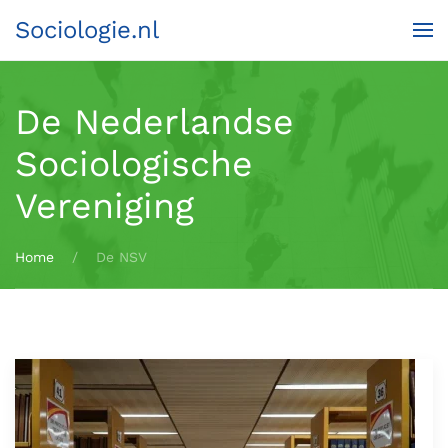
Sociologie.nl
Terug naar hoofdinhoud
De Nederlandse
Sociologische
Vereniging
Home
De NSV