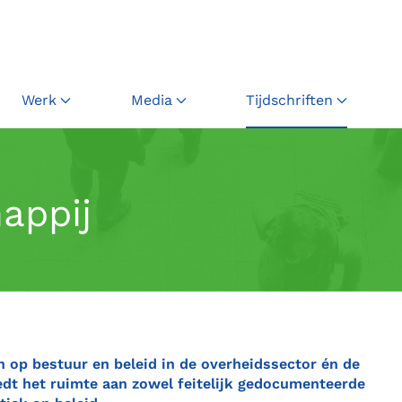
Werk
Media
Tijdschriften
appij
ch op bestuur en beleid in de overheidssector én de
iedt het ruimte aan zowel feitelijk gedocumenteerde