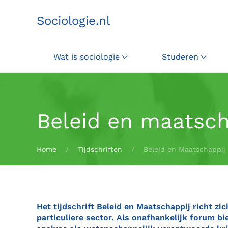
Sociologie.nl
Terug naar hoofdinhoud
Wat is sociologie
Studeren
Beleid en maatsch
Home
Tijdschriften
Beleid en Maatschappij
Het tijdschrift Beleid en Maatschappij richt zi
particuliere sector. Als onafhankelijk forum b