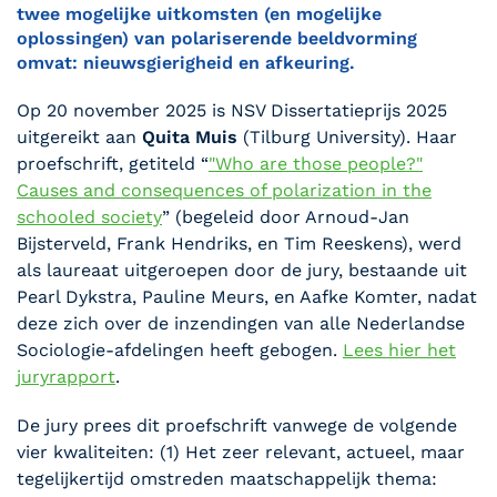
twee mogelijke uitkomsten (en mogelijke
oplossingen) van polariserende beeldvorming
omvat: nieuwsgierigheid en afkeuring.
Op 20 november 2025 is NSV Dissertatieprijs 2025
uitgereikt aan
Quita Muis
(Tilburg University). Haar
proefschrift, getiteld “
"Who are those people?"
Causes and consequences of polarization in the
schooled society
” (begeleid door Arnoud-Jan
Bijsterveld, Frank Hendriks, en Tim Reeskens), werd
als laureaat uitgeroepen door de jury, bestaande uit
Pearl Dykstra, Pauline Meurs, en Aafke Komter, nadat
deze zich over de inzendingen van alle Nederlandse
Sociologie-afdelingen heeft gebogen.
Lees hier het
juryrapport
.
De jury prees dit proefschrift vanwege de volgende
vier kwaliteiten: (1) Het zeer relevant, actueel, maar
tegelijkertijd omstreden maatschappelijk thema: