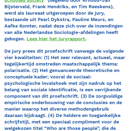
schooled society
” (begeleid door Arnoud-Jan
Bijsterveld, Frank Hendriks, en Tim Reeskens),
werd als laureaat uitgeroepen door de jury,
bestaande uit Pearl Dykstra, Pauline Meurs, en
Aafke Komter, nadat deze zich over de inzendingen
van alle Nederlandse Sociologie-afdelingen heeft
gebogen.
Lees hier het juryrapport
.
De jury prees dit proefschrift vanwege de volgende
vier kwaliteiten: (1) Het zeer relevant, actueel, maar
tegelijkertijd omstreden maatschappelijk thema:
polarisatie. (2) Het genuanceerde theoretische en
conceptuele kader; vooral de sociaal-
psychologische invalshoek met zijn nadruk op het
belang van sociale identificatie, is een verrijkende
component van dit proefschrift. (3) De zorgvuldige
empirische onderbouwing van de conclusies en de
manier waarop het diverse methodengebruik
daaraan bijdraagt. (4) De heldere en toegankelijke
schrijfstijl, met een speciaal compliment voor de
welgekozen titel “Who are those people”, die de