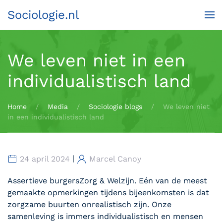
Sociologie.nl
Terug naar hoofdinhoud
We leven niet in een
individualistisch land
Home
Media
Sociologie blogs
We leven niet
in een individualistisch land
|
24 april 2024
Marcel Canoy
Assertieve burgersZorg & Welzijn. Eén van de meest
gemaakte opmerkingen tijdens bijeenkomsten is dat
zorgzame buurten onrealistisch zijn. Onze
samenleving is immers individualistisch en mensen