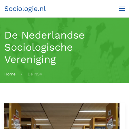
Sociologie.nl
Terug naar hoofdinhoud
De Nederlandse
Sociologische
Vereniging
Home
De NSV