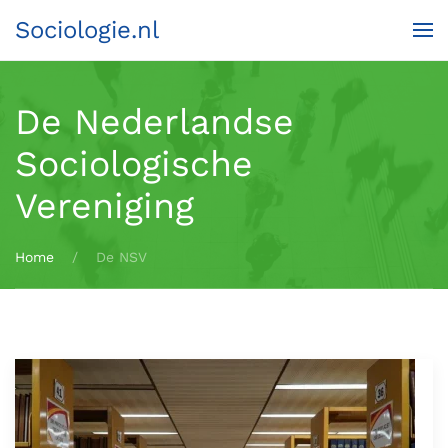
Sociologie.nl
Terug naar hoofdinhoud
De Nederlandse
Sociologische
Vereniging
Home
De NSV