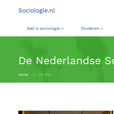
Sociologie.nl
Terug naar hoofdinhoud
Wat is sociologie
Studeren
De Nederlandse So
Home
De NSV