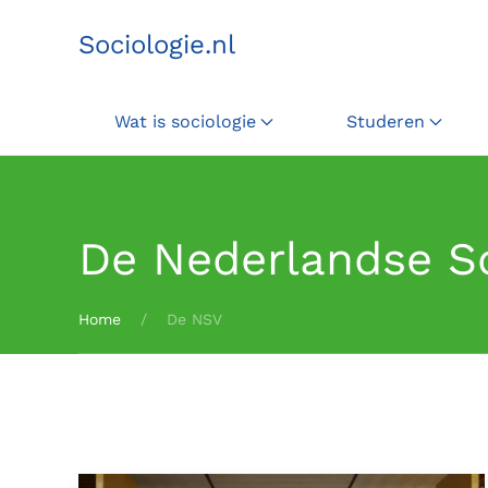
Sociologie.nl
Terug naar hoofdinhoud
Wat is sociologie
Studeren
De Nederlandse So
Home
De NSV