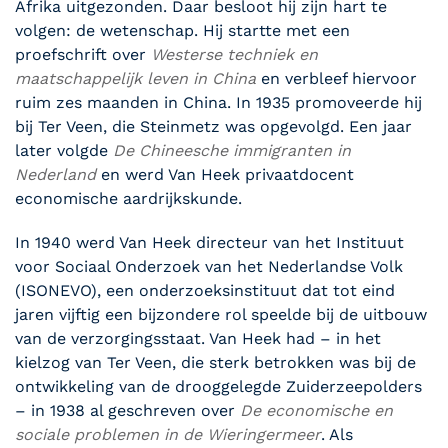
Afrika uitgezonden. Daar besloot hij zijn hart te
volgen: de wetenschap. Hij startte met een
proefschrift over
Westerse techniek en
maatschappelijk leven in China
en verbleef hiervoor
ruim zes maanden in China. In 1935 promoveerde hij
bij Ter Veen, die Steinmetz was opgevolgd. Een jaar
later volgde
De Chineesche immigranten in
Nederland
en werd Van Heek privaatdocent
economische aardrijkskunde.
In 1940 werd Van Heek directeur van het Instituut
voor Sociaal Onderzoek van het Nederlandse Volk
(ISONEVO), een onderzoeksinstituut dat tot eind
jaren vijftig een bijzondere rol speelde bij de uitbouw
van de verzorgingsstaat. Van Heek had – in het
kielzog van Ter Veen, die sterk betrokken was bij de
ontwikkeling van de drooggelegde Zuiderzeepolders
– in 1938 al geschreven over
De economische en
sociale problemen in de Wieringermeer
. Als