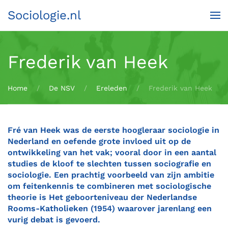
Sociologie.nl
Terug naar hoofdinhoud
Frederik van Heek
Home
De NSV
Ereleden
Frederik van Heek
Fré van Heek was de eerste hoogleraar sociologie in
Nederland en oefende grote invloed uit op de
ontwikkeling van het vak; vooral door in een aantal
studies de kloof te slechten tussen sociografie en
sociologie. Een prachtig voorbeeld van zijn ambitie
om feitenkennis te combineren met sociologische
theorie is Het geboorteniveau der Nederlandse
Rooms-Katholieken (1954) waarover jarenlang een
vurig debat is gevoerd.