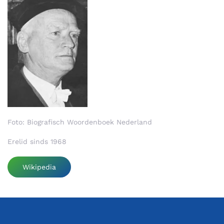
Foto: Biografisch Woordenboek Nederland
Erelid sinds 1968
Wikipedia