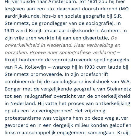
Hij verhuisde naar Amsterdam. Tot 1931 zou hij hier
lesgeven aan een ulo, daarnaast doorstuderend (MO
aardrijkskunde, hbs-b en sociale geografie bij S.R.
Steinmetz, de grondlegger van de sociografie). In
1931 werd Kruijt leraar aardrijkskunde in Arnhem. In
zijn vrije uren werkte hij aan een dissertatie,
De
onkerkelikheid in Nederland. Haar verbreiding en
oorzaken. Proeve ener sociografiese verklaring
–
Kruijt hanteerde de vooruitstrevende spellingsregels
van R.A. Kollewijn – waarop hij in 1933 cum laude bij
Steinmetz promoveerde. In zijn proefschrift
combineerde hij de sociologische invalshoek van W.A.
Bonger met de vergelijkende geografie van Steinmetz
tot een ‘reliografies’ overzicht van de onkerkelijkheid
in Nederland. Hij vatte het proces van ontkerkelijking
op als een ‘zuiveringsproces’. Het vrijzinnig
protestantisme was volgens hem op deze weg al ver
gevorderd en in een dergelijk milieu konden geloof en
links maatschappelijk engagement samengaan. Kruijt