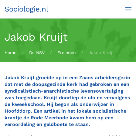
Sociologie.nl
Terug naar hoofdinhoud
Jakob Kruijt
Home
De NSV
Ereleden
Jakob Kruijt
Jakob Kruijt groeide op in een Zaans arbeidersgezin
dat met de doopsgezinde kerk had gebroken en een
syndicalistisch-anarchistische levensovertuiging
was toegedaan. Kruijt doorliep de ulo en vervolgens
de kweekschool. Hij begon als onderwijzer in
Hoofddorp. Een artikel in het lokale socialistische
krantje de Rode Meerbode kwam hem op een
veroordeling en geldboete te staan.