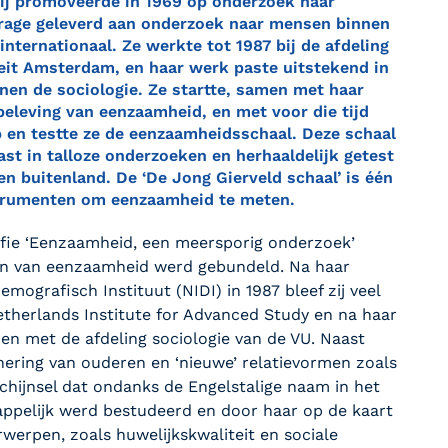
Zij promoveerde in 1969 op onderzoek naar
drage geleverd aan onderzoek naar mensen binnen
nternationaal. Ze werkte tot 1987 bij de afdeling
eit Amsterdam, en haar werk paste uitstekend in
n de sociologie. Ze startte, samen met haar
beleving van eenzaamheid, en met voor die tijd
 en testte ze de eenzaamheidsschaal. Deze schaal
ast in talloze onderzoeken en herhaaldelijk getest
en buitenland. De ‘De Jong Gierveld schaal’ is één
strumenten om eenzaamheid te meten.
fie ‘Eenzaamheid, een meersporig onderzoek’
an van eenzaamheid werd gebundeld. Na haar
mografisch Instituut (NIDI) in 1987 bleef zij veel
etherlands Institute for Advanced Study en na haar
nden met de afdeling sociologie van de VU. Naast
ering van ouderen en ‘nieuwe’ relatievormen zoals
rschijnsel dat ondanks de Engelstalige naam in het
appelijk werd bestudeerd en door haar op de kaart
werpen, zoals huwelijkskwaliteit en sociale