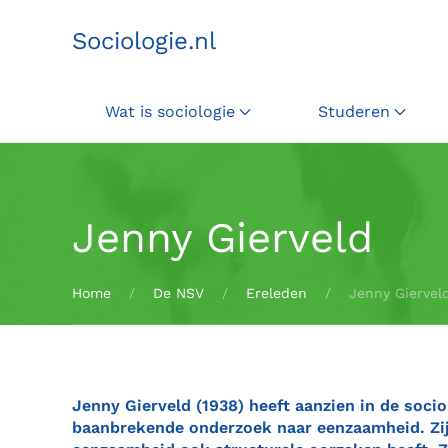
Sociologie.nl
Terug naar hoofdinhoud
Wat is sociologie
Studeren
Jenny Gierveld
Home
De NSV
Ereleden
Jenny Giervel
Jenny Gierveld (1938) heeft aanzien in de soci
baanbrekende onderzoek naar eenzaamheid. Zij l