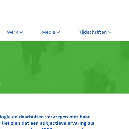
Werk
Media
Tijdschriften
d
ologie en daarbuiten verkregen met haar
iet zien dat een subjectieve ervaring als