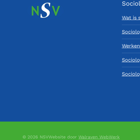
Socio
Wat is 
Sociolo
Werken 
Sociolo
Sociolo
©
2026
NSV
Website door
Walraven WebWerk