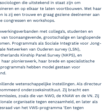
 sociologen die uitstekend in staat zijn om
mbineren en op elkaar te laten voortbouwen. Met haar
n is zij een trouwe en graag geziene deelnemer aan
ke congressen en workshops.
enwerkingsverbanden met collega’s, studenten en
t van toonaangevende, grootschalige en langlopende
men. Programma’s als Sociale Integratie voor Jong-
ale Netwerken van Ouderen survey (LSN),
therlands Kinship Panel Survey (NKPS), en
haar pionierswerk, haar brede en specialistische
ze programma’s hebben model gestaan voor
and.
illende wetenschappelijke instellingen. Als directeur
enommeerd onderzoeksinstituut. Zij bracht een
ommissies, zoals die van NWO, de KNAW en de VN. Zij
tionale organisatie tegen eenzaamheid, en later als
dviesraad van het VWS-programma ‘Een tegen