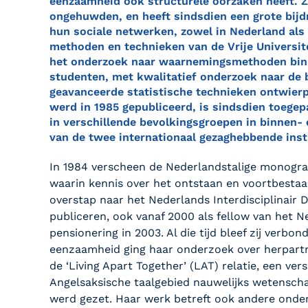
eenzaamheid ook structurele oorzaken heeft. 
ongehuwden, en heeft sindsdien een grote bij
hun sociale netwerken, zowel in Nederland als i
methoden en technieken van de Vrije Universit
het onderzoek naar waarnemingsmethoden binne
studenten, met kwalitatief onderzoek naar de 
geavanceerde statistische technieken ontwierp
werd in 1985 gepubliceerd, is sindsdien toegep
in verschillende bevolkingsgroepen in binnen- 
van de twee internationaal gezaghebbende in
In 1984 verscheen de Nederlandstalige monogra
waarin kennis over het ontstaan en voortbesta
overstap naar het Nederlands Interdisciplinair De
publiceren, ook vanaf 2000 als fellow van het N
pensionering in 2003. Al die tijd bleef zij verbo
eenzaamheid ging haar onderzoek over herpartn
de ‘Living Apart Together’ (LAT) relatie, een ve
Angelsaksische taalgebied nauwelijks wetensch
werd gezet. Haar werk betreft ook andere onder