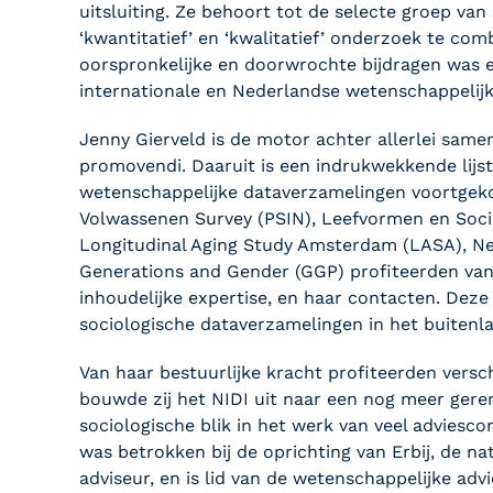
uitsluiting. Ze behoort tot de selecte groep van
‘kwantitatief’ en ‘kwalitatief’ onderzoek te co
oorspronkelijke en doorwrochte bijdragen was e
internationale en Nederlandse wetenschappelij
Jenny Gierveld is de motor achter allerlei sam
promovendi. Daaruit is een indrukwekkende lijs
wetenschappelijke dataverzamelingen voortgeko
Volwassenen Survey (PSIN), Leefvormen en Soci
Longitudinal Aging Study Amsterdam (LASA), Ne
Generations and Gender (GGP) profiteerden van 
inhoudelijke expertise, en haar contacten. De
sociologische dataverzamelingen in het buitenl
Van haar bestuurlijke kracht profiteerden versch
bouwde zij het NIDI uit naar een nog meer ger
sociologische blik in het werk van veel adviesc
was betrokken bij de oprichting van Erbij, de na
adviseur, en is lid van de wetenschappelijke a