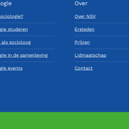
logie
Over
sociologie?
Over NSV
gie studeren
Ereleden
als socioloog
Prijzen
gie in de samenleving
Lidmaatschap
gie events
Contact