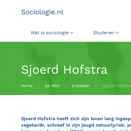
Sociologie.nl
Terug naar hoofdinhoud
Wat is sociologie
Studeren
Sjoerd Hofstra
Home
De NSV
Ereleden
Sjoerd Hofstr
Sjoerd Hofstra heeft zich zijn leven lang inges
vegetariër, schreef in zijn jeugd natuurlyriek