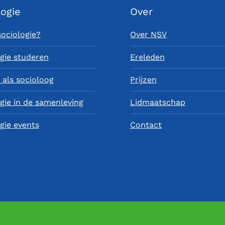
logie
Over
sociologie?
Over NSV
gie studeren
Ereleden
als socioloog
Prijzen
gie in de samenleving
Lidmaatschap
gie events
Contact