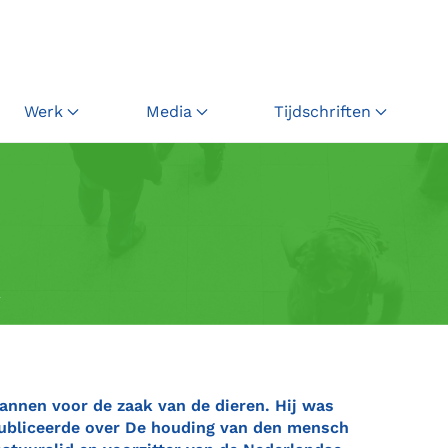
Werk
Media
Tijdschriften
a
pannen voor de zaak van de dieren. Hij was
, publiceerde over De houding van den mensch