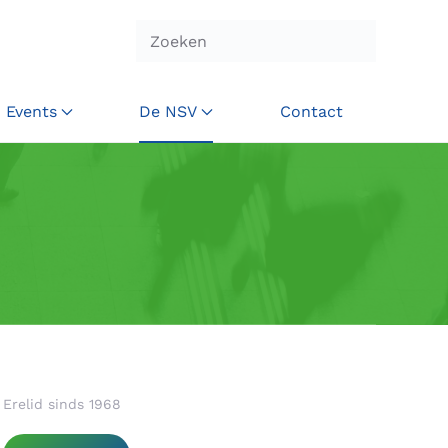
Events
De NSV
Contact
Erelid sinds 1968