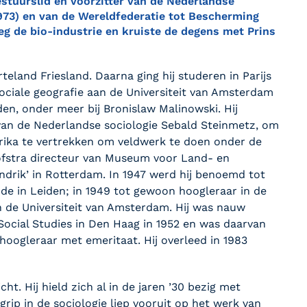
stuurslid en voorzitter van de Nederlandse
973) en van de Wereldfederatie tot Bescherming
oeg de bio-industrie en kruiste de degens met Prins
rteland Friesland. Daarna ging hij studeren in Parijs
ciale geografie aan de Universiteit van Amsterdam
den, onder meer bij Bronislaw Malinowski. Hij
an de Nederlandse sociologie Sebald Steinmetz, om
rika te vertrekken om veldwerk te doen onder de
ofstra directeur van Museum voor Land- en
drik’ in Rotterdam. In 1947 werd hij benoemd tot
de in Leiden; in 1949 tot gewoon hoogleraar in de
n de Universiteit van Amsterdam. Hij was nauw
 Social Studies in Den Haag in 1952 en was daarvan
s hoogleraar met emeritaat. Hij overleed in 1983
ht. Hij hield zich al in de jaren ’30 bezig met
grip in de sociologie liep vooruit op het werk van