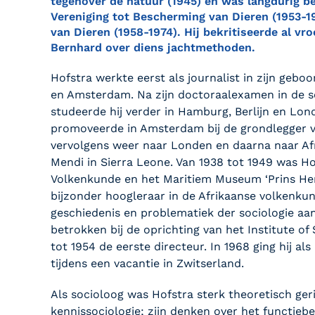
tegenover de natuur (1945) en was langdurig be
Vereniging tot Bescherming van Dieren (1953-1
van Dieren (1958-1974). Hij bekritiseerde al vr
Bernhard over diens jachtmethoden.
Hofstra werkte eerst als journalist in zijn geboo
en Amsterdam. Na zijn doctoraalexamen in de so
studeerde hij verder in Hamburg, Berlijn en Lon
promoveerde in Amsterdam bij de grondlegger v
vervolgens weer naar Londen en daarna naar Af
Mendi in Sierra Leone. Van 1938 tot 1949 was H
Volkenkunde en het Maritiem Museum ‘Prins Hen
bijzonder hoogleraar in de Afrikaanse volkenkun
geschiedenis en problematiek der sociologie aa
betrokken bij de oprichting van het Institute of
tot 1954 de eerste directeur. In 1968 ging hij al
tijdens een vacantie in Zwitserland.
Als socioloog was Hofstra sterk theoretisch geric
kennissociologie; zijn denken over het functiebe