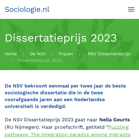
Sociologie.nl
Terug naar hoofdinhoud
Dissertatieprijs 2023
Home
De NSV
Prijzen
NSV Dissertatieprijs
Dissertatieprijs 2023
De NSV bekroont eenmaal per twee jaar de beste
sociologische dissertatie die in de twee
voorafgaande jaren aan een Nederlandse
universiteit is verdedigd.
De NSV Dissertatieprijs 2023 gaat naar
Nella Geurts
(RU Nijmegen). Haar proefschrift, getiteld “
Puzzling
pathways; The integration paradox among migrants