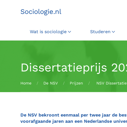
Sociologie.nl
Terug naar hoofdinhoud
Wat is sociologie
Studeren
Dissertatieprijs 2
Home
De NSV
Prijzen
NSV Dissertatie
De NSV bekroont eenmaal per twee jaar de best
voorafgaande jaren aan een Nederlandse univers