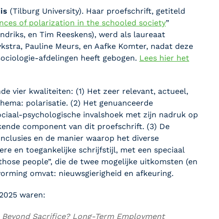
is
(Tilburg University). Haar proefschrift, getiteld
es of polarization in the schooled society
”
ndriks, en Tim Reeskens), werd als laureaat
ykstra, Pauline Meurs, en Aafke Komter, nadat deze
Sociologie-afdelingen heeft gebogen.
Lees hier het
e vier kwaliteiten: (1) Het zeer relevant, actueel,
thema: polarisatie. (2) Het genuanceerde
ociaal-psychologische invalshoek met zijn nadruk op
ijkende component van dit proefschrift. (3) De
nclusies en de manier waarop het diverse
e en toegankelijke schrijfstijl, met een speciaal
hose people”, die de twee mogelijke uitkomsten (en
vorming omvat: nieuwsgierigheid en afkeuring.
 2025 waren:
Beyond Sacrifice? Long-Term Employment