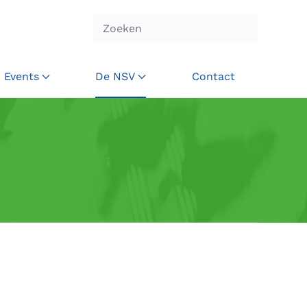
Events
De NSV
Contact