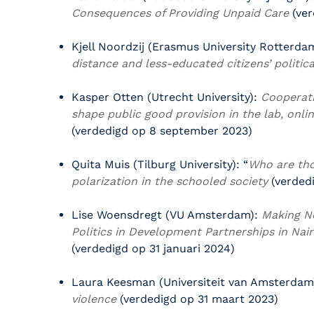
Consequences of Providing Unpaid Care
(ver
Kjell Noordzij (
Erasmus University Rotterda
distance and less-educated citizens’ politic
Kasper Otten (
Utrecht University)
:
Cooperat
shape public good provision in the lab, onli
(verdedigd op 8 september 2023)
Quita Muis (
Tilburg University)
: “
Who are tho
polarization in the schooled society
(verded
Lise Woensdregt (
VU Amsterdam)
:
Making N
Politics in Development Partnerships in Nair
(verdedigd op 31 januari 2024)
Laura Keesman (
Universiteit van Amsterdam
violence
(verdedigd op 31 maart 2023)