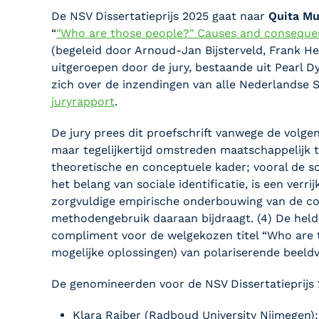
De NSV Dissertatieprijs 2025 gaat naar
Quita Mu
“
"Who are those people?" Causes and consequenc
(begeleid door Arnoud-Jan Bijsterveld, Frank He
uitgeroepen door de jury, bestaande uit Pearl D
zich over de inzendingen van alle Nederlandse 
juryrapport
.
De jury prees dit proefschrift vanwege de volgend
maar tegelijkertijd omstreden maatschappelijk 
theoretische en conceptuele kader; vooral de s
het belang van sociale identificatie, is een verr
zorgvuldige empirische onderbouwing van de co
methodengebruik daaraan bijdraagt. (4) De helder
compliment voor de welgekozen titel “Who are t
mogelijke oplossingen) van polariserende beeld
De genomineerden voor de NSV Dissertatieprijs
Klara Raiber (
Radboud University Nijmegen)
: