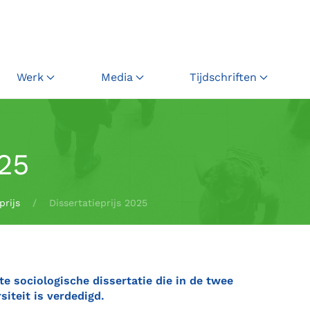
Werk
Media
Tijdschriften
025
prijs
Dissertatieprijs 2025
e sociologische dissertatie die in de twee
iteit is verdedigd.