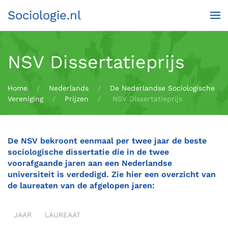
Sociologie.nl
Terug naar hoofdinhoud
NSV Dissertatieprijs
Home
Nederlands
De Nederlandse Sociologische
Vereniging
Prijzen
NSV Dissertatieprijs
De NSV bekroont eenmaal per twee jaar de beste
sociologische dissertatie die in de twee
voorafgaande jaren aan een Nederlandse
universiteit is verdedigd. Zie hier een overzicht van
de laureaten van de afgelopen jaren:
JAAR
LAUREAAT