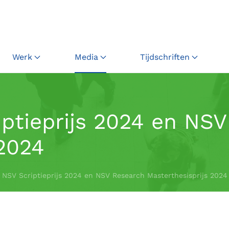
Werk
Media
Tijdschriften
ptieprijs 2024 en NS
 2024
 NSV Scriptieprijs 2024 en NSV Research Masterthesisprijs 2024