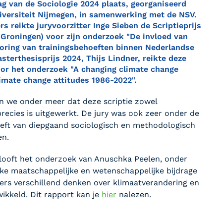
g van de Sociologie 2024 plaats, georganiseerd
iversiteit Nijmegen, in samenwerking met de NSV.
 reikte juryvoorzitter Inge Sieben de Scriptieprijs
t Groningen) voor zijn onderzoek "De invloed van
ring van trainingsbehoeften binnen Nederlandse
sterthesisprijs 2024, Thijs Lindner, reikte deze
oor het onderzoek "A changing climate change
limate change attitudes 1986-2022".
zen we onder meer dat deze scriptie zowel
recies is uitgewerkt. De jury was ook zeer onder de
 geeft van diepgaand sociologisch en methodologisch
en.
 looft het onderzoek van Anuschka Peelen, onder
jke maatschappelijke en wetenschappelijke bijdrage
ders verschillend denken over klimaatverandering en
wikkeld. Dit rapport kan je
hier
nalezen.