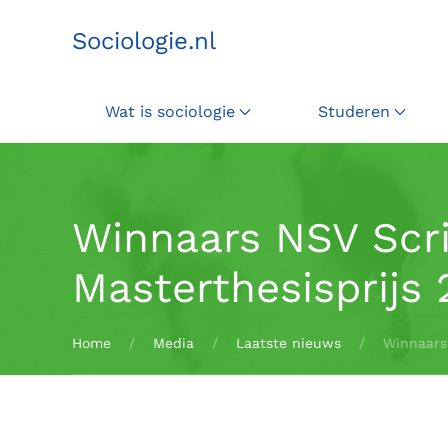
Sociologie.nl
Terug naar hoofdinhoud
Wat is sociologie
Studeren
Winnaars NSV Scri
Masterthesisprijs
Home
Media
Laatste nieuws
Winnaars