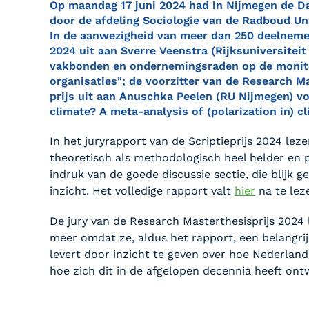
Op maandag 17 juni 2024 had in Nijmegen de Da
door de afdeling Sociologie van de Radboud Un
In de aanwezigheid van meer dan 250 deelnemers
2024 uit aan Sverre Veenstra (Rijksuniversitei
vakbonden en ondernemingsraden op de monito
organisaties"; de voorzitter van de Research Ma
prijs uit aan Anuschka Peelen (RU Nijmegen) v
climate? A meta-analysis of (polarization in) c
In het juryrapport van de Scriptieprijs 2024 le
theoretisch als methodologisch heel helder en p
indruk van de goede discussie sectie, die blijk
inzicht. Het volledige rapport valt
hier
na te lez
De jury van de Research Masterthesisprijs 2024
meer omdat ze, aldus het rapport, een belangri
levert door inzicht te geven over hoe Nederlan
hoe zich dit in de afgelopen decennia heeft ont